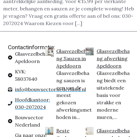
aantrekkelijke aanbieding. Voor €15,99 per vierkante
meter, behangen en sauzen ze je complete woning! Heb
je vragen? Vraag een gratis offerte aan of bel ons: 030-
2072024 Waarom Kiezen voor […]
Contactinformatie:
Glasvezelbeha
Glasvezelbeha
Glasvezelbehang
ng Sauzen in
ng afwerking
Apeldoorn
Apeldoorn
Apeldoorn
KVK:
Glasvezelbeha
Glasvezelbeha
58037640
ng sauzen is
ng biedt een
een van de
uitstekende
info@bouwsectornederland.nl
meest
basis voor
Hoofdkantoor:
gekozen
strakke en
030-2072024
afwerkingsmet
moderne
hoden in...
muren,...
Bouwsector
Nederland
Beste
Glasvezelbeha
Ga naar onze