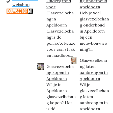
Ondergrond
ng onderhoud
webshop
voor
Apeldoorn
Glasvezelbeha
Heb je veel
ng in
glasvezelbehan
Apeldoorn
g onderhoud
Glasvezelbeha
in Apeldoorn
ng is de
bij een
perfecte keuze
nieuwbouwwo
voor een strak
ning?...
en naadloos...
Glasvezelbeha
Glasvezelbeha
ng laten
ng kopen in
aanbrengen in
Apeldoorn
Apeldoorn
Wil je in
Wil je
Apeldoorn
glasvezelbehan
glasvezelbehan
g laten
g kopen? Het
aanbrengen in
is dé
Apeldoorn