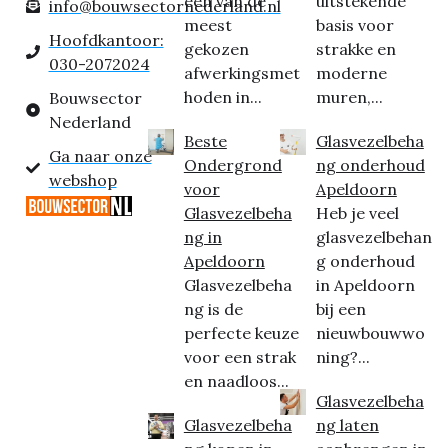
een van de
uitstekende
info@bouwsectornederland.nl
meest
basis voor
Hoofdkantoor:
gekozen
strakke en
030-2072024
afwerkingsmet
moderne
hoden in...
muren,...
Bouwsector
Nederland
Beste
Glasvezelbeha
Ga naar onze
Ondergrond
ng onderhoud
webshop
voor
Apeldoorn
Glasvezelbeha
Heb je veel
ng in
glasvezelbehan
Apeldoorn
g onderhoud
Glasvezelbeha
in Apeldoorn
ng is de
bij een
perfecte keuze
nieuwbouwwo
voor een strak
ning?...
en naadloos...
Glasvezelbeha
Glasvezelbeha
ng laten