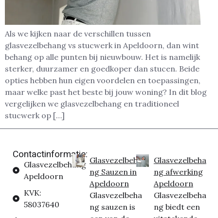
Als we kijken naar de verschillen tussen
glasvezelbehang vs stucwerk in Apeldoorn, dan wint
behang op alle punten bij nieuwbouw. Het is namelijk
sterker, duurzamer en goedkoper dan stucen. Beide
opties hebben hun eigen voordelen en toepassingen,
maar welke past het beste bij jouw woning? In dit blog
vergelijken we glasvezelbehang en traditioneel
stucwerk op […]
Contactinformatie:
Glasvezelbeha
Glasvezelbeha
Glasvezelbehang
ng Sauzen in
ng afwerking
Apeldoorn
Apeldoorn
Apeldoorn
KVK:
Glasvezelbeha
Glasvezelbeha
58037640
ng sauzen is
ng biedt een