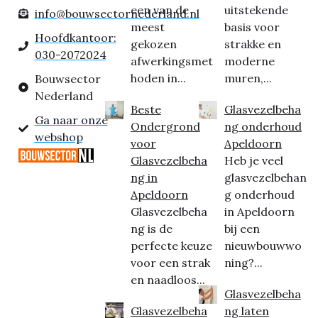
een van de
uitstekende
info@bouwsectornederland.nl
meest
basis voor
Hoofdkantoor:
gekozen
strakke en
030-2072024
afwerkingsmet
moderne
hoden in...
muren,...
Bouwsector
Nederland
Beste
Glasvezelbeha
Ga naar onze
Ondergrond
ng onderhoud
webshop
voor
Apeldoorn
Glasvezelbeha
Heb je veel
ng in
glasvezelbehan
Apeldoorn
g onderhoud
Glasvezelbeha
in Apeldoorn
ng is de
bij een
perfecte keuze
nieuwbouwwo
voor een strak
ning?...
en naadloos...
Glasvezelbeha
Glasvezelbeha
ng laten