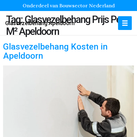
Onderdeel van Bouwsector Nederland
Tag:
Glasvezelbehang Prijs Per
Glasvezelbehang Apeldoorn
M² Apeldoorn
Glasvezelbehang Kosten in
Apeldoorn