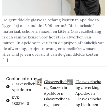
De gemiddelde glasvezelbehang kosten in Apeldoorn
liggen bij ons rond de 15,99 per m2. Dit is inclusief
materiaal, schuren, sauzen en kitten. Glasvezelbehang
is een slimme keuze voor het strak afwerken van
muren. In Apeldoorn variëren de prijzen afhankelijk van
de afwerking, projectomvang en specifieke wensen.
Hier vind je een overzicht van de gemiddelde kosten
[…]
Contactinformatie:
Glasvezelbeha
Glasvezelbeha
Glasvezelbehang
ng Sauzen in
ng afwerking
Apeldoorn
Apeldoorn
Apeldoorn
KVK:
Glasvezelbeha
Glasvezelbeha
58037640
ng sauzen is
ng biedt een